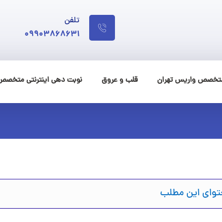
تلفن
09903868631
متخصص واریس تهران
قلب و عروق
نوبت دهی اینترنتی متخصص
وای این مطلب