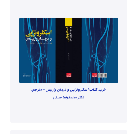
خرید کتاب اسکلروتراپی و درمان واریس – مترجم:
دکتر محمدرضا مبینی