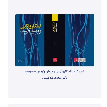
خرید کتاب اسکلروتراپی و درمان واریس – مترجم:
دکتر محمدرضا مبینی