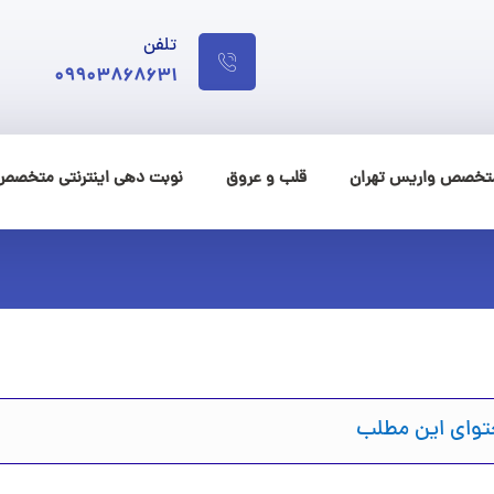
تلفن
09903868631
متخصص واریس تهران
قلب و عروق
نوبت دهی اینترنتی متخصص
وای این مطلب