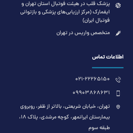
پزشک قلب در هیئت فوتبال استان تهران و
ایفمارک (مرکز ارزیابی‌های پزشکی و بازتوانی
فوتبال ایران)
متخصص واریس در تهران
اطلاعات تماس
021-22265150
09903868631
تهران، خیابان شریعتی، بالاتر از ظفر، روبروی
بیمارستان ایرانمهر، کوچه مرشدی، پلاک ۱۸،
طبقه سوم