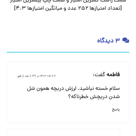
سمت راست کمترین امتیاز و سمت چپ بیشترین امتیاز
[تعداد امتیازها
252
عدد و میانگین امتیازها
4.3
]
3 دیدگاه
فاطمه
گفت:
1402-05-27 در 6:46 بعد از ظهر
سلام خسته نباشید. لرزش دریچه همون شل
شدن دریچش خطرناکه؟
پاسخ