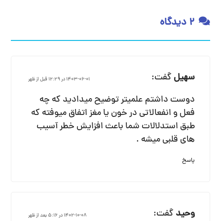
2 دیدگاه
سهیل
گفت:
1403-06-01 در 12:29 قبل از ظهر
دوست داشتم علمیتر توضیح میدادید که چه
فعل و انفعالاتی در خون یا مغز اتفاق میوفته که
طبق استدلالات شما باعث افزایش خطر آسیب
های قلبی میشه .
پاسخ
وحید
گفت:
1402-10-08 در 5:16 بعد از ظهر